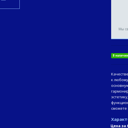
Мы с
В наличи
Качестве
к любому
основную
гармонир
эстетику
функцион
сможете 
Характ
Цена за