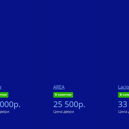
e
AREA
Laci
ичии
В наличии
В нал
 000р.
25 500р.
33
двери
Цена двери
Цена 